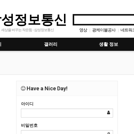
삼성정보통신
영상
광케이블공사
네트워
세상을 바꾸는 작은힘 - 삼성정보통신
|
|
유지보수
정보통신설비 유
|
|
멀티미디어
방송
대
티
갤러리
생활 정보
|
|
|
Have a Nice Day!
아이디
비밀번호